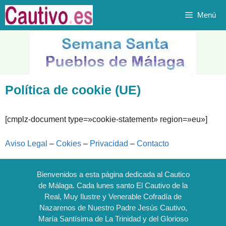
Saltar
Menú
al
contenido
Política de cookie (UE)
[cmplz-document type=»cookie-statement» region=»eu»]
Aviso Legal
–
Cokies
–
Privacidad
–
Contacto
Bienvenidos a esta página dedicada al Cautico
de Málaga. Cada lunes santo El Cautivo de la
Real, Muy Ilustre y Venerable Cofradía de
Nazarenos de Nuestro Padre Jesús Cautivo,
María Santísima de La Trinidad y del Glorioso